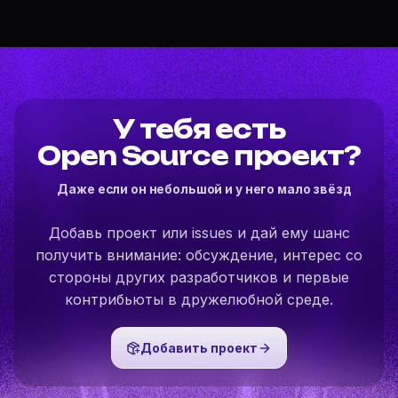
Создан:
Jul 30, 2026
Комментарии:
0
Rust
161
12
12
Boolean Operations for 2D Polygons: Supports
intersection, union, difference, xor, and self-intersections
for all polygon varieties
rust
gamedev
wasm
У тебя есть
Open Source проект?
Лицензия:
APACHE-2.0
Активность:
Aug 06, 2026
Даже если он небольшой и у него мало звёзд
Добавь проект или issues и дай ему шанс
получить внимание: обсуждение, интерес со
стороны других разработчиков и первые
контрибьюты в дружелюбной среде.
Добавить проект